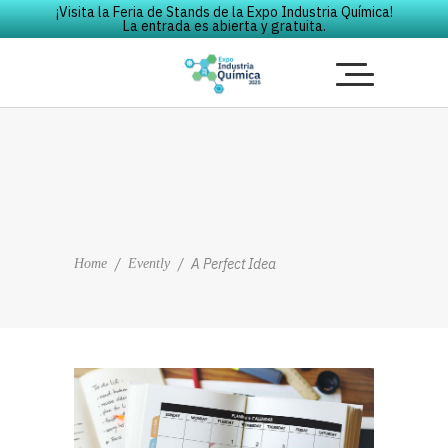
¡Visita la Feria de Stands de la Expo Industria Química!
La entrada es abierta y gratuita.
/
/
A Perfect Idea
Home
Evently