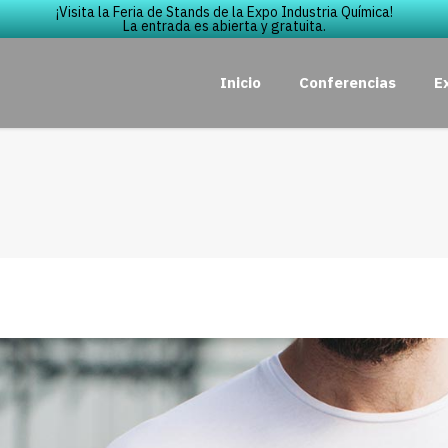
¡Visita la Feria de Stands de la Expo Industria Química!
La entrada es abierta y gratuita.
Inicio
Conferencias
E