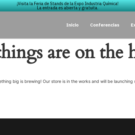
¡Visita la Feria de Stands de la Expo Industria Química!
La entrada es abierta y gratuita.
Inicio
Conferencias
E
things are on the 
thing big is brewing! Our store is in the works and will be launching 