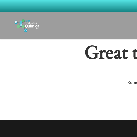
Great 
Some