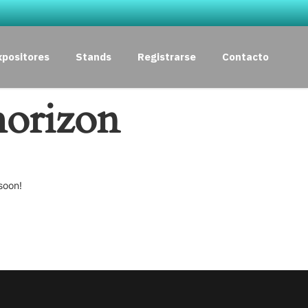
xpositores
Stands
Registrarse
Contacto
horizon
soon!