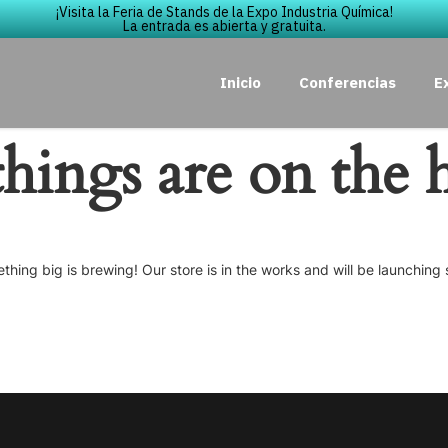
¡Visita la Feria de Stands de la Expo Industria Química!
La entrada es abierta y gratuita.
Inicio
Conferencias
E
things are on the 
thing big is brewing! Our store is in the works and will be launching 