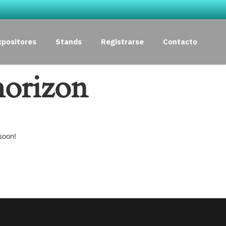
xpositores
Stands
Registrarse
Contacto
horizon
soon!