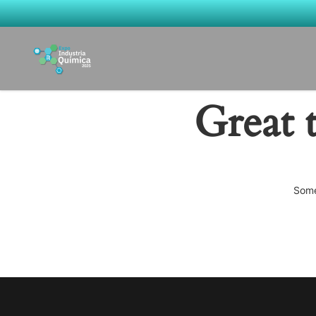
Great 
Some