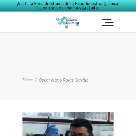
¡Visita la Feria de Stands de la Expo Industria Química!
La entrada es abierta y gratuita.
/
Oscar Mario Rojas Carrillo
Home